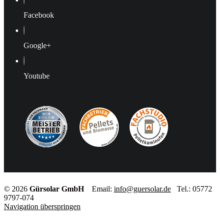
Facebook
Google+
Youtube
© 2026
Gürsolar GmbH
Email:
info@guersolar.de
Tel.: 05772
9797-074
Navigation überspringen