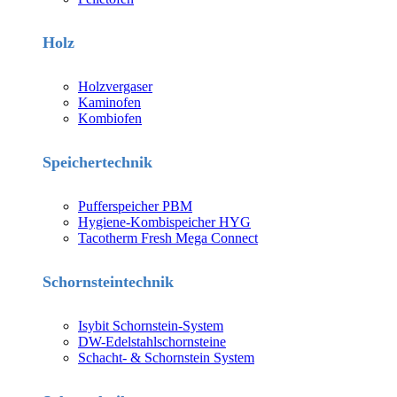
Holz
Holzvergaser
Kaminofen
Kombiofen
Speichertechnik
Pufferspeicher PBM
Hygiene-Kombispeicher HYG
Tacotherm Fresh Mega Connect
Schornsteintechnik
Isybit Schornstein-System
DW-Edelstahlschornsteine
Schacht- & Schornstein System