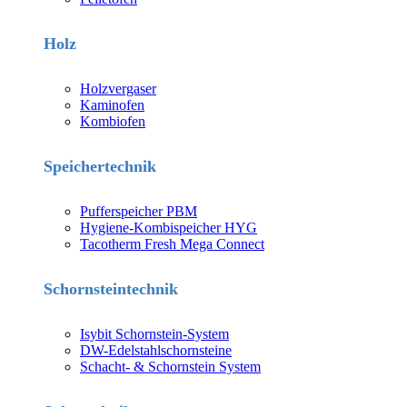
Holz
Holzvergaser
Kaminofen
Kombiofen
Speichertechnik
Pufferspeicher PBM
Hygiene-Kombispeicher HYG
Tacotherm Fresh Mega Connect
Schornsteintechnik
Isybit Schornstein-System
DW-Edelstahlschornsteine
Schacht- & Schornstein System