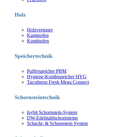
Holz
Holzvergaser
Kaminofen
Kombiofen
Speichertechnik
Pufferspeicher PBM
Hygiene-Kombispeicher HYG
Tacotherm Fresh Mega Connect
Schornsteintechnik
Isybit Schornstein-System
DW-Edelstahlschornsteine
Schacht- & Schornstein System