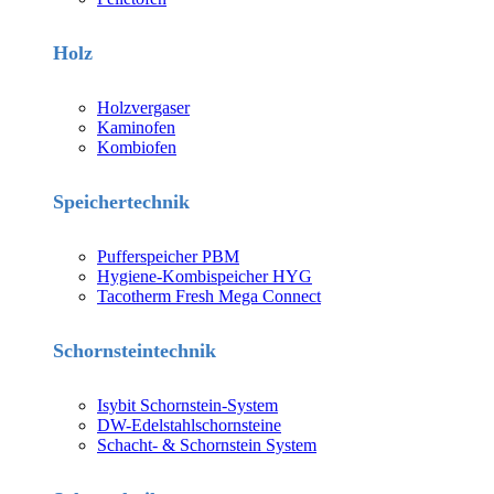
Holz
Holzvergaser
Kaminofen
Kombiofen
Speichertechnik
Pufferspeicher PBM
Hygiene-Kombispeicher HYG
Tacotherm Fresh Mega Connect
Schornsteintechnik
Isybit Schornstein-System
DW-Edelstahlschornsteine
Schacht- & Schornstein System