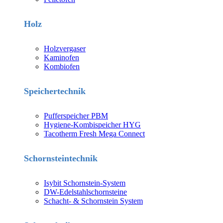
Holz
Holzvergaser
Kaminofen
Kombiofen
Speichertechnik
Pufferspeicher PBM
Hygiene-Kombispeicher HYG
Tacotherm Fresh Mega Connect
Schornsteintechnik
Isybit Schornstein-System
DW-Edelstahlschornsteine
Schacht- & Schornstein System