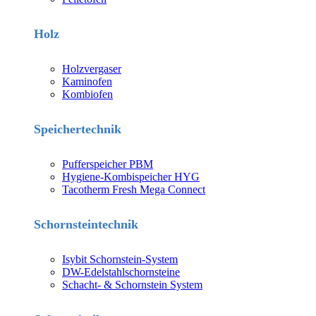
Holz
Holzvergaser
Kaminofen
Kombiofen
Speichertechnik
Pufferspeicher PBM
Hygiene-Kombispeicher HYG
Tacotherm Fresh Mega Connect
Schornsteintechnik
Isybit Schornstein-System
DW-Edelstahlschornsteine
Schacht- & Schornstein System