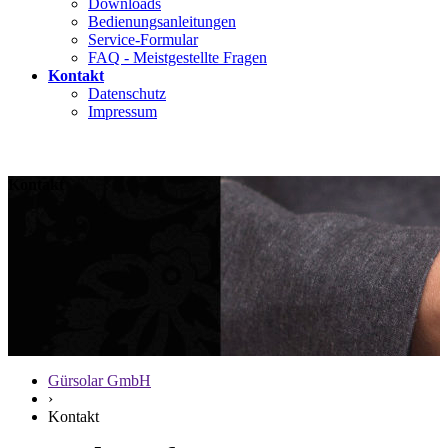
Downloads
Bedienungsanleitungen
Service-Formular
FAQ - Meistgestellte Fragen
Kontakt
Datenschutz
Impressum
Kontakt
Gürsolar GmbH
›
Kontakt